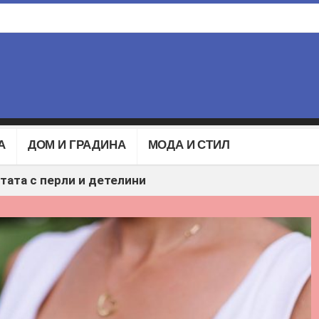
А
ДОМ И ГРАДИНА
МОДА И СТИЛ
утата с перли и детелини