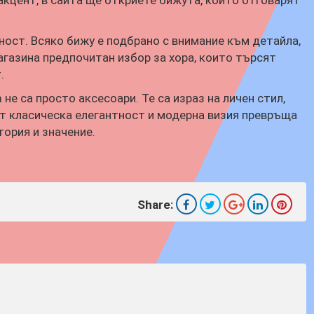
кцент, в сайта ще откриете бижута, които отговарят
ност. Всяко бижу е подбрано с внимание към детайла,
агазина предпочитан избор за хора, които търсят
.
не са просто аксесоари. Те са израз на личен стил,
т класическа елегантност и модерна визия превръща
ория и значение.
Share: