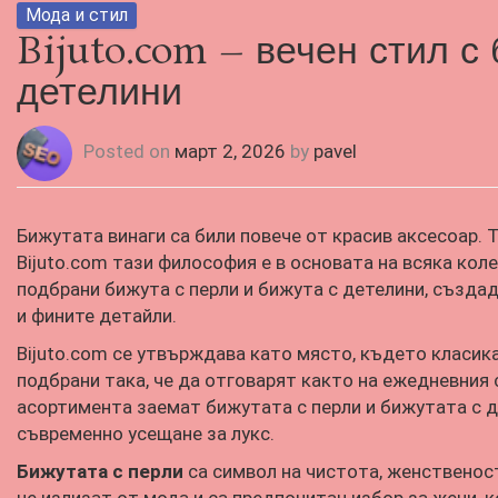
Мода и стил
Bijuto.com – вечен стил с
детелини
Posted on
март 2, 2026
by
pavel
Бижутата винаги са били повече от красив аксесоар. Т
Bijuto.com тази философия е в основата на всяка кол
подбрани бижута с перли и бижута с детелини, създад
и фините детайли.
Bijuto.com се утвърждава като място, където класик
подбрани така, че да отговарят както на ежедневния 
асортимента заемат бижутата с перли и бижутата с д
съвременно усещане за лукс.
Бижутата с перли
са символ на чистота, женственост