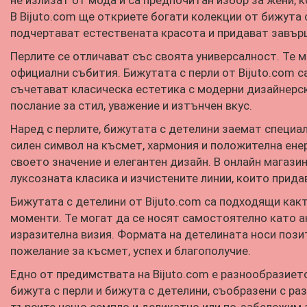
не излизат от мода и са предпочитан избор за жени, 
В Bijuto.com ще откриете богати колекции от бижута 
подчертават естествената красота и придават завърш
Перлите се отличават със своята универсалност. Те м
официални събития. Бижутата с перли от Bijuto.com с
съчетават класическа естетика с модерни дизайнерск
послание за стил, уважение и изтънчен вкус.
Наред с перлите, бижутата с детелини заемат специал
силен символ на късмет, хармония и положителна ене
своето значение и елегантен дизайн. В онлайн магази
луксозната класика и изчистените линии, които прида
Бижутата с детелини от Bijuto.com са подходящи какт
моменти. Те могат да се носят самостоятелно като ак
изразителна визия. Формата на детелината носи пози
пожелание за късмет, успех и благополучие.
Едно от предимствата на Bijuto.com е разнообразиет
бижута с перли и бижута с детелини, съобразени с ра