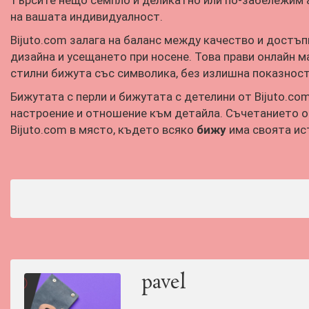
търсите нещо семпло и деликатно или по-забележим а
на вашата индивидуалност.
Bijuto.com залага на баланс между качество и достъп
дизайна и усещането при носене. Това прави онлайн м
стилни бижута със символика, без излишна показност
Бижутата с перли и бижутата с детелини от Bijuto.com 
настроение и отношение към детайла. Съчетанието о
Bijuto.com в място, където всяко
бижу
има своята ист
pavel