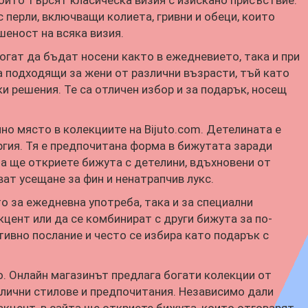
които търсят класическа визия с изискано присъствие.
с перли, включващи колиета, гривни и обеци, които
еност на всяка визия.
огат да бъдат носени както в ежедневието, така и при
а подходящи за жени от различни възрасти, тъй като
и решения. Те са отличен избор и за подарък, носещ
но място в колекциите на Bijuto.com. Детелината е
ргия. Тя е предпочитана форма в бижутата заради
на ще откриете бижута с детелини, вдъхновени от
ват усещане за фин и ненатрапчив лукс.
о за ежедневна употреба, така и за специални
цент или да се комбинират с други бижута за по-
тивно послание и често се избира като подарък с
о. Онлайн магазинът предлага богати колекции от
злични стилове и предпочитания. Независимо дали