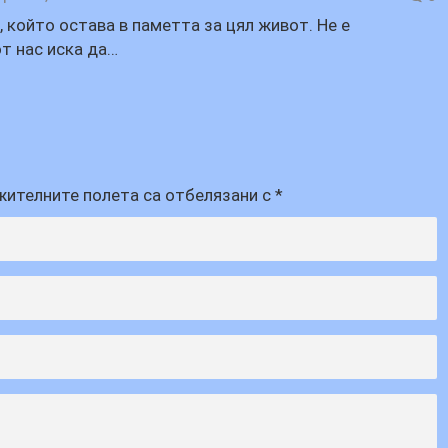
 който остава в паметта за цял живот. Не е
от нас иска да…
ителните полета са отбелязани с
*