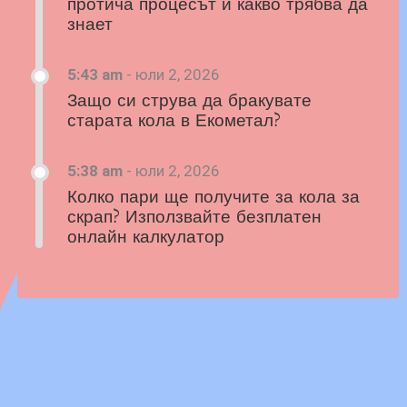
протича процесът и какво трябва да
знает
5:43 am
-
юли 2, 2026
Защо си струва да бракувате
старата кола в Екометал?
5:38 am
-
юли 2, 2026
Колко пари ще получите за кола за
скрап? Използвайте безплатен
онлайн калкулатор