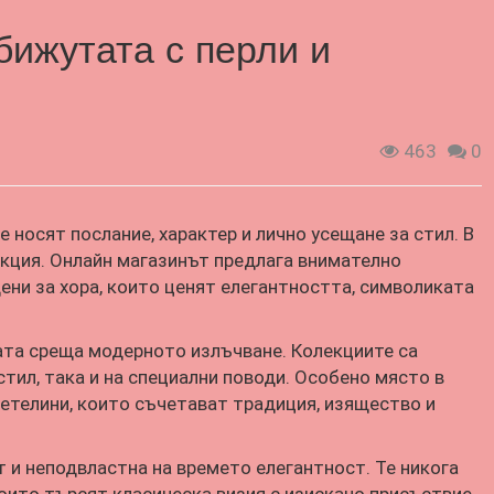
 бижутата с перли и
463
0
е носят послание, характер и лично усещане за стил. В
екция. Онлайн магазинът предлага внимателно
ени за хора, които ценят елегантността, символиката
ата среща модерното излъчване. Колекциите са
стил, така и на специални поводи. Особено място в
етелини, които съчетават традиция, изящество и
 и неподвластна на времето елегантност. Те никога