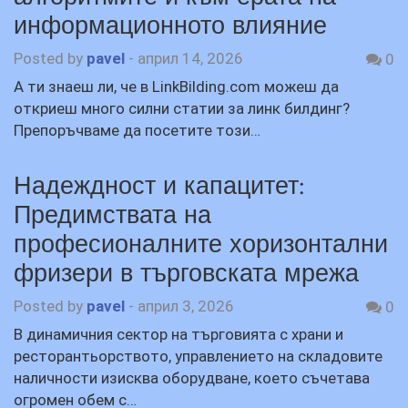
информационното влияние
Posted by
pavel
-
април 14, 2026
0
А ти знаеш ли, че в LinkBilding.com можеш да
откриеш много силни статии за линк билдинг?
Препоръчваме да посетите този…
Надеждност и капацитет:
Предимствата на
професионалните хоризонтални
фризери в търговската мрежа
Posted by
pavel
-
април 3, 2026
0
В динамичния сектор на търговията с храни и
ресторантьорството, управлението на складовите
наличности изисква оборудване, което съчетава
огромен обем с…