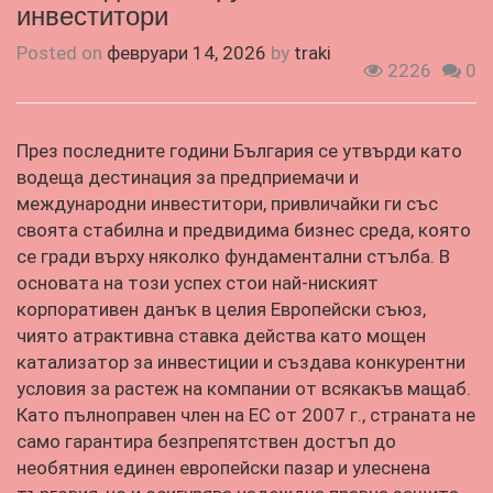
инвеститори
Posted on
февруари 14, 2026
by
traki
2226
0
През последните години България се утвърди като
водеща дестинация за предприемачи и
международни инвеститори, привличайки ги със
своята стабилна и предвидима бизнес среда, която
се гради върху няколко фундаментални стълба. В
основата на този успех стои най-ниският
корпоративен данък в целия Европейски съюз,
чиято атрактивна ставка действа като мощен
катализатор за инвестиции и създава конкурентни
условия за растеж на компании от всякакъв мащаб.
Като пълноправен член на ЕС от 2007 г., страната не
само гарантира безпрепятствен достъп до
необятния единен европейски пазар и улеснена