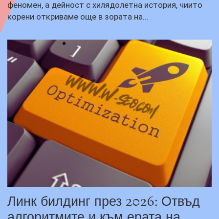
феномен, а дейност с хилядолетна история, чиито
корени откриваме още в зората на…
Линк билдинг през 2026: Отвъд
алгоритмите и към ерата на