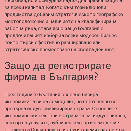
търговия, но и осигурява надеждна правна защита
за всеки капитал. Когато към тези ключови
предимства добавим стратегическото географско
местоположение и наличието на квалифицирана
работна ръка, става ясно защо България е
предпочитаният избор за всеки модерен бизнес,
който търси ефективно разширяване или
стратегическо преместване на своята дейност.
Защо да регистрирате
фирма в България?
През годините България основно базира
икономиката си на земеделие, но постепенно се
превърна индустриализирана страна. Основните
икономически сектори в страната са: индустриален,
сектор на услугите, публичен сектор и земеделие.
Столицата София, както и други големи градове, са