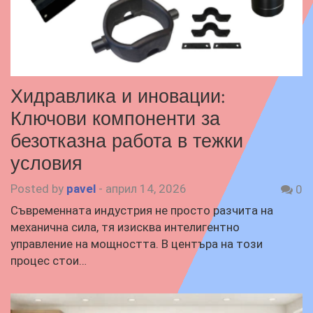
Хидравлика и иновации:
Ключови компоненти за
безотказна работа в тежки
условия
Posted by
pavel
-
април 14, 2026
0
Съвременната индустрия не просто разчита на
механична сила, тя изисква интелигентно
управление на мощността. В центъра на този
процес стои…