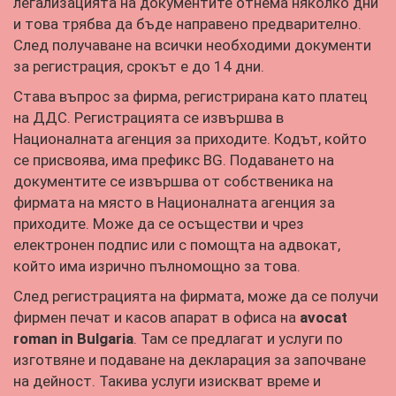
легализацията на документите отнема няколко дни
и това трябва да бъде направено предварително.
След получаване на всички необходими документи
за регистрация, срокът е до 14 дни.
Става въпрос за фирма, регистрирана като платец
на ДДС. Регистрацията се извършва в
Националната агенция за приходите. Кодът, който
се присвоява, има префикс BG. Подаването на
документите се извършва от собственика на
фирмата на място в Националната агенция за
приходите. Може да се осъществи и чрез
електронен подпис или с помощта на адвокат,
който има изрично пълномощно за това.
След регистрацията на фирмата, може да се получи
фирмен печат и касов апарат в офиса на
avocat
roman in Bulgaria
. Там се предлагат и услуги по
изготвяне и подаване на декларация за започване
на дейност. Такива услуги изискват време и