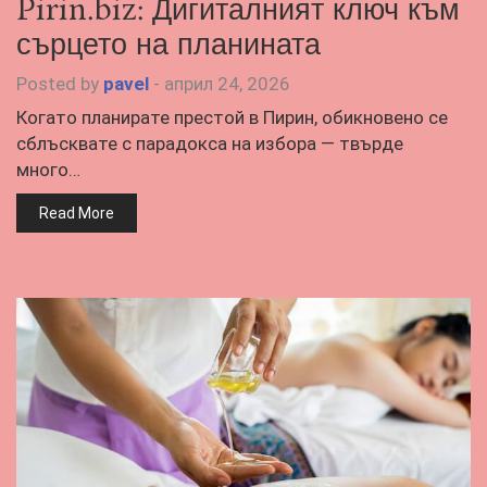
Pirin.biz: Дигиталният ключ към
сърцето на планината
Posted by
pavel
-
април 24, 2026
Когато планирате престой в Пирин, обикновено се
сблъсквате с парадокса на избора — твърде
много…
Read More