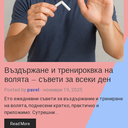
Въздържане и тренироквка на
волята – съвети за всеки ден
Posted by
pavel
-
ноември 19, 2025
Ето ежедневни съвети за въздържание и трениране
на волята, поднесени кратко, практично и
приложимо: Сутрешни…
Read More