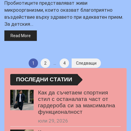
Пробиотиците представляват живи
микроорганизми, които оказват благоприятно
въздействие върху здравето при адекватен прием.
За детския…
Read More
Разделяне
1
2
…
4
Следващи
на
ПОСЛЕДНИ СТАТИИ
публикациите
Как да съчетаем спортния
на
стил с останалата част от
страници
гардероба си за максимална
функционалност
юли 29, 2026