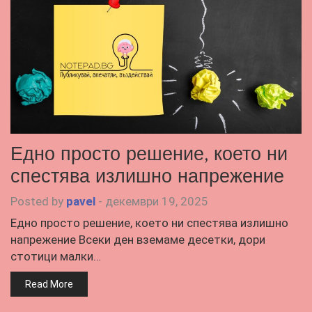
Едно просто решение, което ни
спестява излишно напрежение
Posted by
pavel
-
декември 19, 2025
Едно просто решение, което ни спестява излишно
напрежение Всеки ден вземаме десетки, дори
стотици малки…
Read More