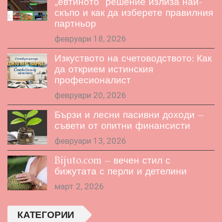
„евтиното“ решение излиза най-
скъпо и как да изберете правилния
партньор
февруари 18, 2026
Изкуството на счетоводството: Как
да открием истинския
професионалист
февруари 20, 2026
Бързи и лесни пасивни доходи –
съвети от опитни финансисти
февруари 13, 2026
Bijuto.com – вечен стил с
бижутата с перли и детелини
март 2, 2026
КАТЕГОРИИ