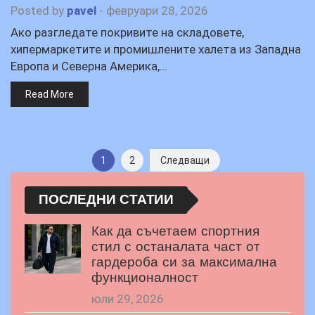
Posted by
pavel
-
февруари 28, 2026
Ако разгледате покривите на складовете,
хипермаркетите и промишлените халета из Западна
Европа и Северна Америка,…
Read More
Разделяне
1
2
Следващи
на
ПОСЛЕДНИ СТАТИИ
публикациите
Как да съчетаем спортния
на
стил с останалата част от
страници
гардероба си за максимална
функционалност
юли 29, 2026