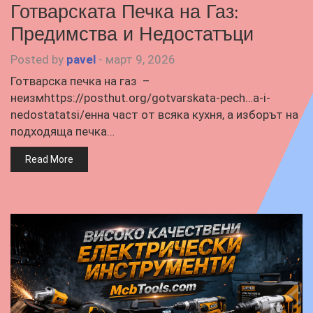
Готварската Печка на Газ:
Предимства и Недостатъци
Posted by
pavel
-
март 9, 2026
Готварска печка на газ –
неизмhttps://posthut.org/gotvarskata-pech…a-i-
nedostatatsi/енна част от всяка кухня, а изборът на
подходяща печка…
Read More