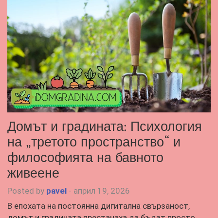
Домът и градината: Психология
на „третото пространство“ и
философията на бавното
живеене
Posted by
pavel
-
април 19, 2026
В епохата на постоянна дигитална свързаност,
домът и градината престанаха да бъдат просто