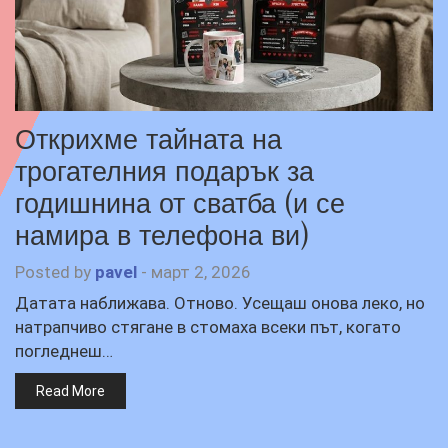
Открихме тайната на
трогателния подарък за
годишнина от сватба (и се
намира в телефона ви)
Posted by
pavel
-
март 2, 2026
Датата наближава. Отново. Усещаш онова леко, но
натрапчиво стягане в стомаха всеки път, когато
погледнеш…
Read More