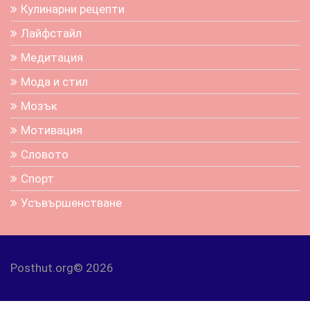
Кулинарни рецепти
Лайфстайл
Медитация
Мода и стил
Мозък
Мотивация
Словото
Спорт
Усъвършенстване
Posthut.org© 2026