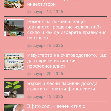
инвеститори
февруари 14, 2026
Ремонт на покриви: Защо
„евтиното“ решение излиза най-
скъпо и как да изберете правилния
партньор
февруари 18, 2026
Изкуството на счетоводството: Как
да открием истинския
професионалист
февруари 20, 2026
Бързи и лесни пасивни доходи –
съвети от опитни финансисти
февруари 13, 2026
Bijuto.com – вечен стил с