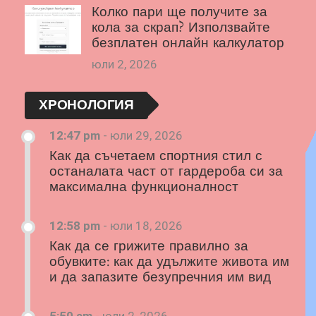
Колко пари ще получите за
кола за скрап? Използвайте
безплатен онлайн калкулатор
юли 2, 2026
ХРОНОЛОГИЯ
12:47 pm
-
юли 29, 2026
Как да съчетаем спортния стил с
останалата част от гардероба си за
максимална функционалност
12:58 pm
-
юли 18, 2026
Как да се грижите правилно за
обувките: как да удължите живота им
и да запазите безупречния им вид
5:50 am
-
юли 2, 2026