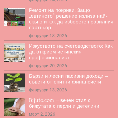
Ремонт на покриви: Защо
„евтиното“ решение излиза най-
скъпо и как да изберете правилния
партньор
февруари 18, 2026
Изкуството на счетоводството: Как
да открием истинския
професионалист
февруари 20, 2026
Бързи и лесни пасивни доходи –
съвети от опитни финансисти
февруари 13, 2026
Bijuto.com – вечен стил с
бижутата с перли и детелини
март 2, 2026