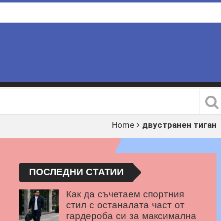
Home
двустранен тиган
ПОСЛЕДНИ СТАТИИ
Как да съчетаем спортния
стил с останалата част от
гардероба си за максимална