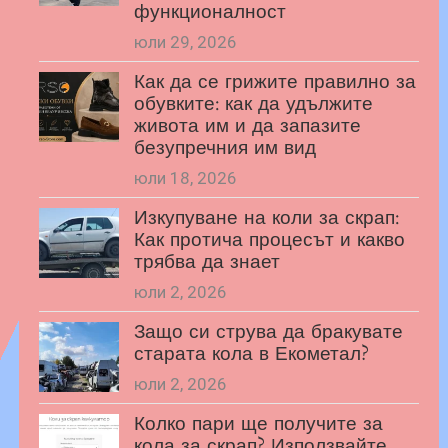
функционалност
юли 29, 2026
Как да се грижите правилно за
обувките: как да удължите
живота им и да запазите
безупречния им вид
юли 18, 2026
Изкупуване на коли за скрап:
Как протича процесът и какво
трябва да знает
юли 2, 2026
Защо си струва да бракувате
старата кола в Екометал?
юли 2, 2026
Колко пари ще получите за
кола за скрап? Използвайте