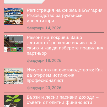
Регистрация на фирма в България:
Ръководство за румънски
инвеститори
февруари 14, 2026
Ремонт на покриви: Защо
„евтиното“ решение излиза най-
скъпо и как да изберете правилния
партньор
февруари 18, 2026
Изкуството на счетоводството: Как
да открием истинския
професионалист
февруари 20, 2026
Бързи и лесни пасивни доходи –
съвети от опитни финансисти