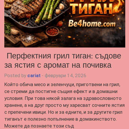
Перфектния грил тиган: съдове
за ястия с аромат на почивка
Posted by
cariat
-
февруари 14, 2026
Който обича месо и зеленчуци, приготвени на грил,
се стреми да постигне същия ефект и в домашни
условия. При това някой залага на здравословното
хранене, а на друг просто му харесват сочните ястия
с препечени ивици. Но и за едните, и за другите грил
тиганът е полезно попълнение в домакинството.
Можете да познаете този съд