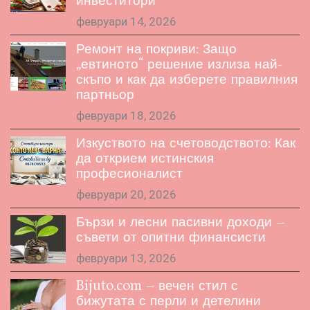
инвеститори
февруари 14, 2026
Ремонт на покриви: Защо
„евтиното“ решение излиза най-
скъпо и как да изберете правилния
партньор
февруари 18, 2026
Изкуството на счетоводството: Как
да открием истинския
професионалист
февруари 20, 2026
Бързи и лесни пасивни доходи –
съвети от опитни финансисти
февруари 13, 2026
Bijuto.com – вечен стил с
бижутата с перли и детелини