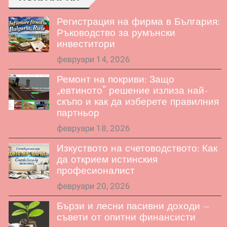
Регистрация на фирма в България:
Ръководство за румънски
инвеститори
февруари 14, 2026
Ремонт на покриви: Защо
„евтиното“ решение излиза най-
скъпо и как да изберете правилния
партньор
февруари 18, 2026
Изкуството на счетоводството: Как
да открием истинския
професионалист
февруари 20, 2026
Бързи и лесни пасивни доходи –
съвети от опитни финансисти