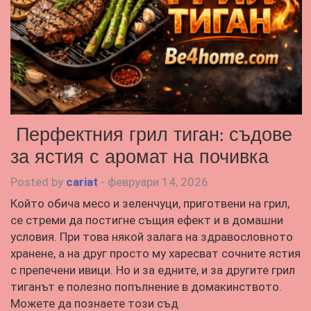
Перфектния грил тиган: съдове
за ястия с аромат на почивка
Posted by
cariat
-
февруари 14, 2026
Който обича месо и зеленчуци, приготвени на грил,
се стреми да постигне същия ефект и в домашни
условия. При това някой залага на здравословното
хранене, а на друг просто му харесват сочните ястия
с препечени ивици. Но и за едните, и за другите грил
тиганът е полезно попълнение в домакинството.
Можете да познаете този съд