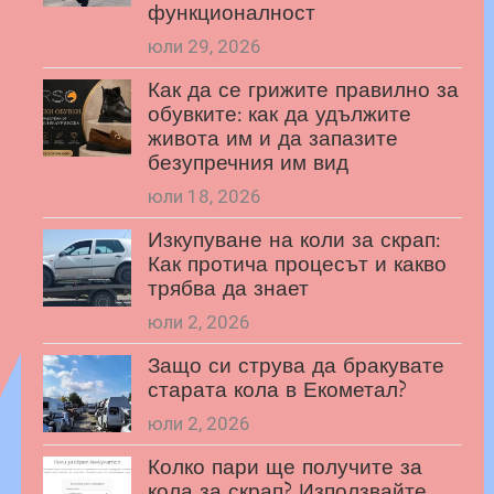
функционалност
юли 29, 2026
Как да се грижите правилно за
обувките: как да удължите
живота им и да запазите
безупречния им вид
юли 18, 2026
Изкупуване на коли за скрап:
Как протича процесът и какво
трябва да знает
юли 2, 2026
Защо си струва да бракувате
старата кола в Екометал?
юли 2, 2026
Колко пари ще получите за
кола за скрап? Използвайте