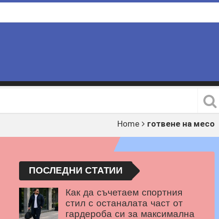
Home
готвене на месо
ПОСЛЕДНИ СТАТИИ
Как да съчетаем спортния
стил с останалата част от
гардероба си за максимална