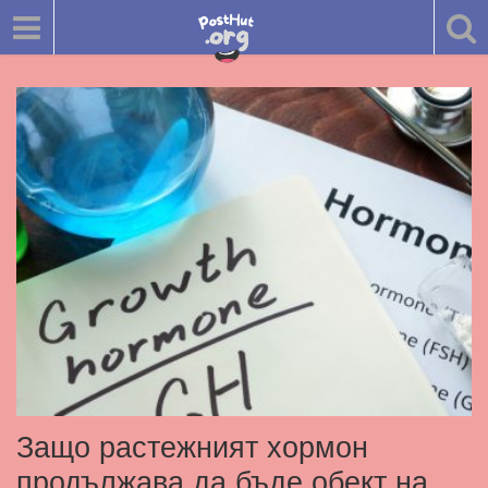
Защо растежният хормон
продължава да бъде обект на