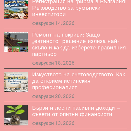
Регистрация на фирма в България:
Ръководство за румънски
инвеститори
февруари 14, 2026
Ремонт на покриви: Защо
„евтиното“ решение излиза най-
скъпо и как да изберете правилния
партньор
февруари 18, 2026
Изкуството на счетоводството: Как
да открием истинския
професионалист
февруари 20, 2026
Бързи и лесни пасивни доходи –
съвети от опитни финансисти
февруари 13, 2026