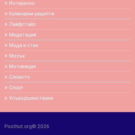
Интересно
Кулинарни рецепти
Лайфстайл
Медитация
Мода и стил
Мозък
Мотивация
Словото
Спорт
Усъвършенстване
Posthut.org© 2026