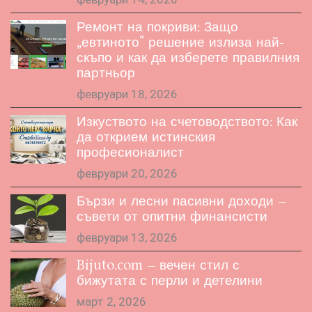
Ремонт на покриви: Защо
„евтиното“ решение излиза най-
скъпо и как да изберете правилния
партньор
февруари 18, 2026
Изкуството на счетоводството: Как
да открием истинския
професионалист
февруари 20, 2026
Бързи и лесни пасивни доходи –
съвети от опитни финансисти
февруари 13, 2026
Bijuto.com – вечен стил с
бижутата с перли и детелини
март 2, 2026