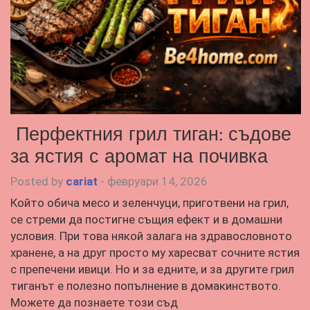
Перфектния грил тиган: съдове
за ястия с аромат на почивка
Posted by
cariat
-
февруари 14, 2026
Който обича месо и зеленчуци, приготвени на грил,
се стреми да постигне същия ефект и в домашни
условия. При това някой залага на здравословното
хранене, а на друг просто му харесват сочните ястия
с препечени ивици. Но и за едните, и за другите грил
тиганът е полезно попълнение в домакинството.
Можете да познаете този съд