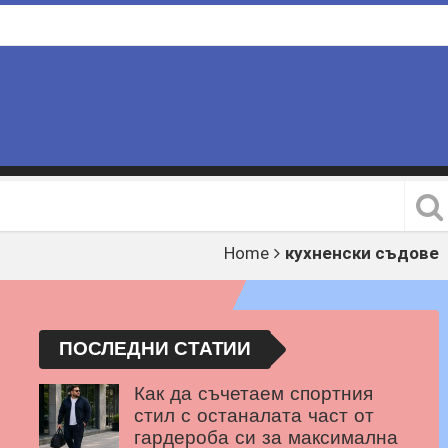
Home
кухненски съдове
ПОСЛЕДНИ СТАТИИ
Как да съчетаем спортния
стил с останалата част от
гардероба си за максимална