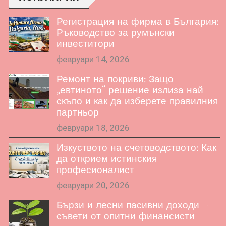
Регистрация на фирма в България:
Ръководство за румънски
инвеститори
февруари 14, 2026
Ремонт на покриви: Защо
„евтиното“ решение излиза най-
скъпо и как да изберете правилния
партньор
февруари 18, 2026
Изкуството на счетоводството: Как
да открием истинския
професионалист
февруари 20, 2026
Бързи и лесни пасивни доходи –
съвети от опитни финансисти