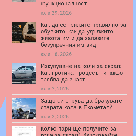
функционалност
юли 29, 2026
Как да се грижите правилно за
обувките: как да удължите
живота им и да запазите
безупречния им вид
юли 18, 2026
Изкупуване на коли за скрап:
Как протича процесът и какво
трябва да знает
юли 2, 2026
Защо си струва да бракувате
старата кола в Екометал?
юли 2, 2026
Колко пари ще получите за
кола за скрап? Използвайте