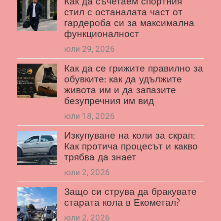
Как да съчетаем спортния
стил с останалата част от
гардероба си за максимална
функционалност
юли 29, 2026
Как да се грижите правилно за
обувките: как да удължите
живота им и да запазите
безупречния им вид
юли 18, 2026
Изкупуване на коли за скрап:
Как протича процесът и какво
трябва да знает
юли 2, 2026
Защо си струва да бракувате
старата кола в Екометал?
юли 2, 2026