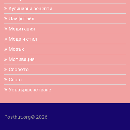
Кулинарни рецепти
Лайфстайл
Медитация
Мода и стил
Мозък
Мотивация
Словото
Спорт
Усъвършенстване
Posthut.org© 2026