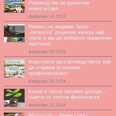
Ръководство за румънски
инвеститори
февруари 14, 2026
Ремонт на покриви: Защо
„евтиното“ решение излиза най-
скъпо и как да изберете правилния
партньор
февруари 18, 2026
Изкуството на счетоводството: Как
да открием истинския
професионалист
февруари 20, 2026
Бързи и лесни пасивни доходи –
съвети от опитни финансисти
февруари 13, 2026
Bijuto.com – вечен стил с