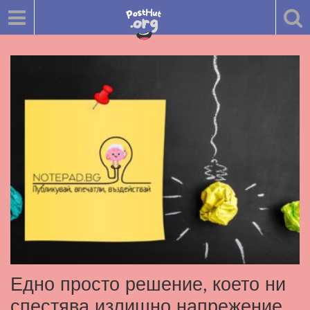
Едно просто решение, което ни
спестява излишно напрежение