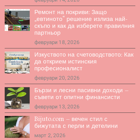
Ремонт на покриви: Защо
„евтиното“ решение излиза най-
скъпо и как да изберете правилния
партньор
февруари 18, 2026
Изкуството на счетоводството: Как
да открием истинския
професионалист
февруари 20, 2026
Бързи и лесни пасивни доходи –
съвети от опитни финансисти
февруари 13, 2026
Bijuto.com – вечен стил с
бижутата с перли и детелини
март 2, 2026