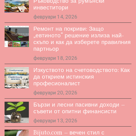
Ръководство за румънски
инвеститори
февруари 14, 2026
Ремонт на покриви: Защо
„евтиното“ решение излиза най-
скъпо и как да изберете правилния
партньор
февруари 18, 2026
Изкуството на счетоводството: Как
да открием истинския
професионалист
февруари 20, 2026
Бързи и лесни пасивни доходи –
съвети от опитни финансисти
февруари 13, 2026
Bijuto.com – вечен стил с