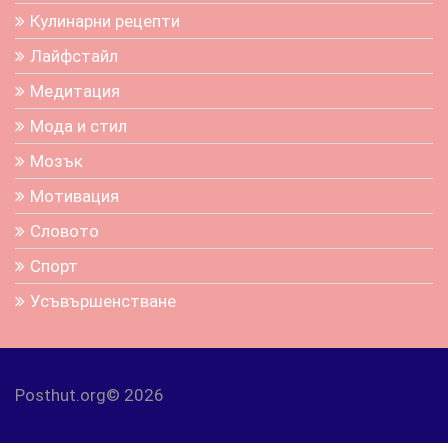
Кулинарни рецепти
Лайфстайл
Медитация
Мода и стил
Мозък
Мотивация
Словото
Спорт
Усъвършенстване
Posthut.org© 2026