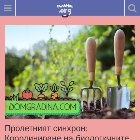
Пролетният синхрон:
Координиране на биологичните