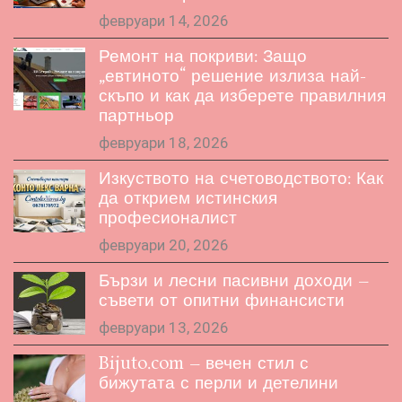
февруари 14, 2026
Ремонт на покриви: Защо
„евтиното“ решение излиза най-
скъпо и как да изберете правилния
партньор
февруари 18, 2026
Изкуството на счетоводството: Как
да открием истинския
професионалист
февруари 20, 2026
Бързи и лесни пасивни доходи –
съвети от опитни финансисти
февруари 13, 2026
Bijuto.com – вечен стил с
бижутата с перли и детелини