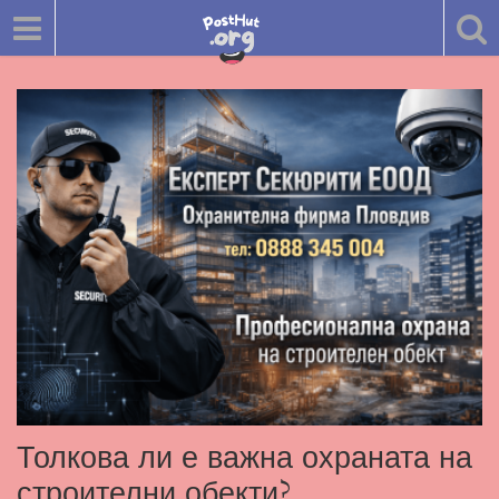
Толкова ли е важна охраната на
строителни обекти?