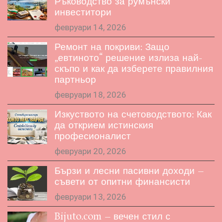
Ръководство за румънски
инвеститори
февруари 14, 2026
Ремонт на покриви: Защо
„евтиното“ решение излиза най-
скъпо и как да изберете правилния
партньор
февруари 18, 2026
Изкуството на счетоводството: Как
да открием истинския
професионалист
февруари 20, 2026
Бързи и лесни пасивни доходи –
съвети от опитни финансисти
февруари 13, 2026
Bijuto.com – вечен стил с