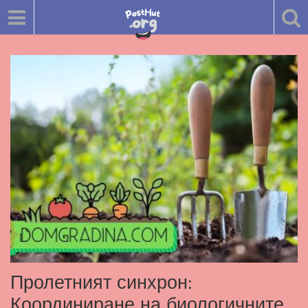
Пролетният синхрон:
Координиране на биологичните