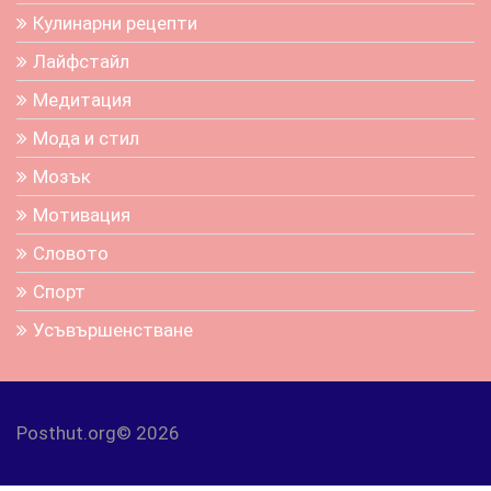
Кулинарни рецепти
Лайфстайл
Медитация
Мода и стил
Мозък
Мотивация
Словото
Спорт
Усъвършенстване
Posthut.org© 2026