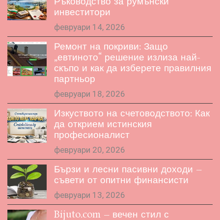
Ръководство за румънски
инвеститори
февруари 14, 2026
Ремонт на покриви: Защо
„евтиното“ решение излиза най-
скъпо и как да изберете правилния
партньор
февруари 18, 2026
Изкуството на счетоводството: Как
да открием истинския
професионалист
февруари 20, 2026
Бързи и лесни пасивни доходи –
съвети от опитни финансисти
февруари 13, 2026
Bijuto.com – вечен стил с