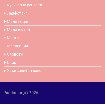
Кулинарни рецепти
Лайфстайл
Медитация
Мода и стил
Мозък
Мотивация
Словото
Спорт
Усъвършенстване
Posthut.org© 2026