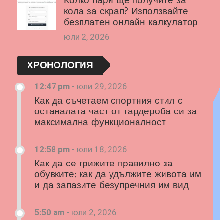
Колко пари ще получите за
кола за скрап? Използвайте
безплатен онлайн калкулатор
юли 2, 2026
ХРОНОЛОГИЯ
12:47 pm
-
юли 29, 2026
Как да съчетаем спортния стил с
останалата част от гардероба си за
максимална функционалност
12:58 pm
-
юли 18, 2026
Как да се грижите правилно за
обувките: как да удължите живота им
и да запазите безупречния им вид
5:50 am
-
юли 2, 2026