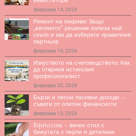
инвеститори
февруари 14, 2026
Ремонт на покриви: Защо
„евтиното“ решение излиза най-
скъпо и как да изберете правилния
партньор
февруари 18, 2026
Изкуството на счетоводството: Как
да открием истинския
професионалист
февруари 20, 2026
Бързи и лесни пасивни доходи –
съвети от опитни финансисти
февруари 13, 2026
Bijuto.com – вечен стил с
бижутата с перли и детелини