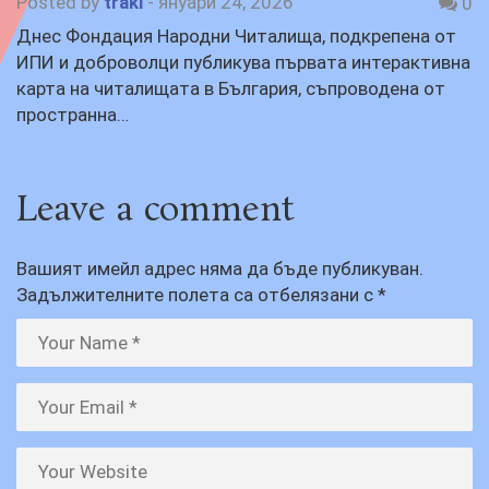
Posted by
traki
-
януари 24, 2026
0
Днес Фондация Народни Читалища, подкрепена от
ИПИ и доброволци публикува първата интерактивна
карта на читалищата в България, съпроводена от
пространна…
Leave a comment
Вашият имейл адрес няма да бъде публикуван.
Задължителните полета са отбелязани с
*