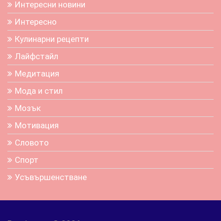
Интересни новини
Интересно
Кулинарни рецепти
Лайфстайл
Медитация
Мода и стил
Мозък
Мотивация
Словото
Спорт
Усъвършенстване