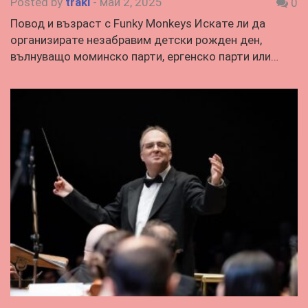
Posted by
traki
-
май 2, 2025
0
Повод и възраст с Funky Monkeys Искате ли да
организирате незабравим детски рожден ден,
вълнуващо моминско парти, ергенско парти или…