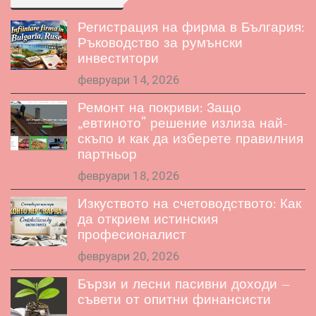
Регистрация на фирма в България:
Ръководство за румънски
инвеститори
февруари 14, 2026
Ремонт на покриви: Защо
„евтиното“ решение излиза най-
скъпо и как да изберете правилния
партньор
февруари 18, 2026
Изкуството на счетоводството: Как
да открием истинския
професионалист
февруари 20, 2026
Бързи и лесни пасивни доходи –
съвети от опитни финансисти