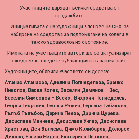
Участниците даряват всички средства от
продажбите.
Инициативата е на художници, членове на СБХ, за
набиране на средства за подпомагане на колеги в
тежко здравословно състояние.
Имената на участващите автори ще се актуализират
ежедневно, следете
публикацията
в нашия сайт.
Художниците, обявили участието си досега:
Атанас Атанасов, Аделина Попнеделева, Бранко
Николов, Васил Колев, Веселин Дамянов – Вес,
Веселин Симеонов – Веско, Вихрони Попнеделев,
Георги Георгиев, Георги Ружев, Гергана Табакова,
Гълъб Гълъбов, Дарина Пеева, Дарина Цурева,
Десислава Минчева, Десислава Унгер, Десислава
Христова, Дея Вълчева, Димо Колибаров, Долорес
Дилова, Евгени Недев, Екатерина Петкова,