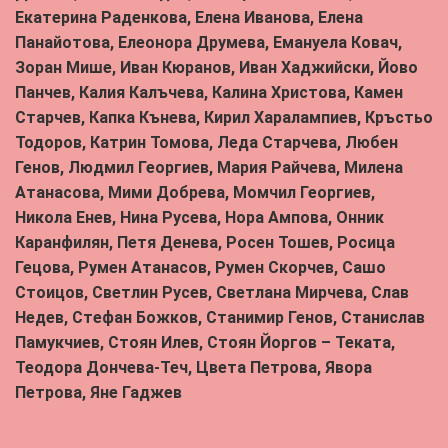
Екатерина Раденкова, Елена Иванова, Елена
Панайотова, Елеонора Друмева, Емануела Ковач,
Зоран Мише, Иван Кюранов, Иван Хаджийски, Йово
Панчев, Калия Калъчева, Калина Христова, Камен
Старчев, Капка Кънева, Кирил Харалампиев, Кръстьо
Тодоров, Катрин Томова, Леда Старчева, Любен
Генов, Людмил Георгиев, Мария Райчева, Милена
Атанасова, Мими Добрева, Момчил Георгиев,
Никола Енев, Нина Русева, Нора Ампова, Онник
Каранфилян, Петя Денева, Росен Тошев, Росица
Гецова, Румен Атанасов, Румен Скорчев, Сашо
Стоицов, Светлин Русев, Светлана Мирчева, Слав
Недев, Стефан Божков, Станимир Генов, Станислав
Памукчиев, Стоян Илев, Стоян Йоргов – Теката,
Теодора Дончева-Теч, Цвета Петрова, Явора
Петрова, Яне Гаджев