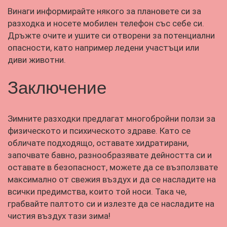
Винаги информирайте някого за плановете си за
разходка и носете мобилен телефон със себе си.
Дръжте очите и ушите си отворени за потенциални
опасности, като например ледени участъци или
диви животни.
Заключение
Зимните разходки предлагат многобройни ползи за
физическото и психическото здраве. Като се
обличате подходящо, оставате хидратирани,
започвате бавно, разнообразявате дейността си и
оставате в безопасност, можете да се възползвате
максимално от свежия въздух и да се насладите на
всички предимства, които той носи. Така че,
грабвайте палтото си и излезте да се насладите на
чистия въздух тази зима!