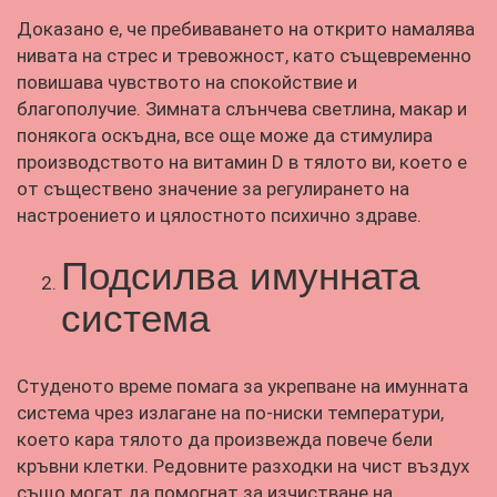
Доказано е, че пребиваването на открито намалява
нивата на стрес и тревожност, като същевременно
повишава чувството на спокойствие и
благополучие. Зимната слънчева светлина, макар и
понякога оскъдна, все още може да стимулира
производството на витамин D в тялото ви, което е
от съществено значение за регулирането на
настроението и цялостното психично здраве.
Подсилва имунната
система
Студеното време помага за укрепване на имунната
система чрез излагане на по-ниски температури,
което кара тялото да произвежда повече бели
кръвни клетки. Редовните разходки на чист въздух
също могат да помогнат за изчистване на