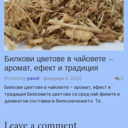
Билкови цветове в чайовете –
аромат, ефект и традиция
Posted by
pavel
-
февруари 6, 2026
0
Билкови цветове в чайовете – аромат, ефект и
традиция Билковите цветове са сред най-фините и
деликатни съставки в билколечението. Те…
Leave a comment