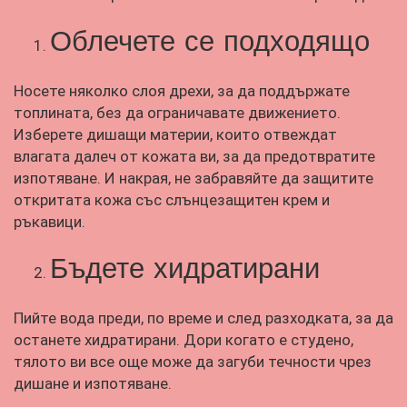
Облечете се подходящо
Носете няколко слоя дрехи, за да поддържате
топлината, без да ограничавате движението.
Изберете дишащи материи, които отвеждат
влагата далеч от кожата ви, за да предотвратите
изпотяване. И накрая, не забравяйте да защитите
откритата кожа със слънцезащитен крем и
ръкавици.
Бъдете хидратирани
Пийте вода преди, по време и след разходката, за да
останете хидратирани. Дори когато е студено,
тялото ви все още може да загуби течности чрез
дишане и изпотяване.