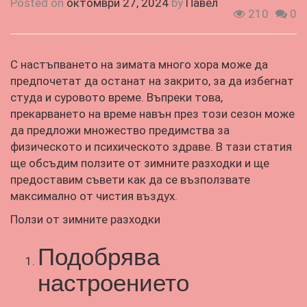
Posted on
октомври 27, 2024
by
Павел
210
0
С настъпването на зимата много хора може да
предпочетат да останат на закрито, за да избегнат
студа и суровото време. Въпреки това,
прекарването на време навън през този сезон може
да предложи множество предимства за
физическото и психическото здраве. В тази статия
ще обсъдим ползите от зимните разходки и ще
предоставим съвети как да се възползвате
максимално от чистия въздух.
Ползи от зимните разходки
Подобрява
настроението