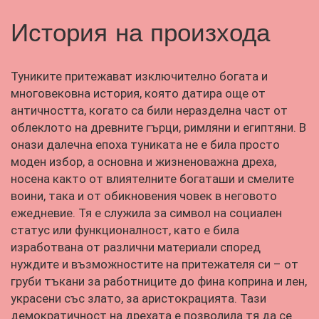
История на произхода
Туниките притежават изключително богата и
многовековна история, която датира още от
античността, когато са били неразделна част от
облеклото на древните гърци, римляни и египтяни. В
онази далечна епоха туниката не е била просто
моден избор, а основна и жизненоважна дреха,
носена както от влиятелните богаташи и смелите
воини, така и от обикновения човек в неговото
ежедневие. Тя е служила за символ на социален
статус или функционалност, като е била
изработвана от различни материали според
нуждите и възможностите на притежателя си – от
груби тъкани за работниците до фина коприна и лен,
украсени със злато, за аристокрацията. Тази
демократичност на дрехата е позволила тя да се