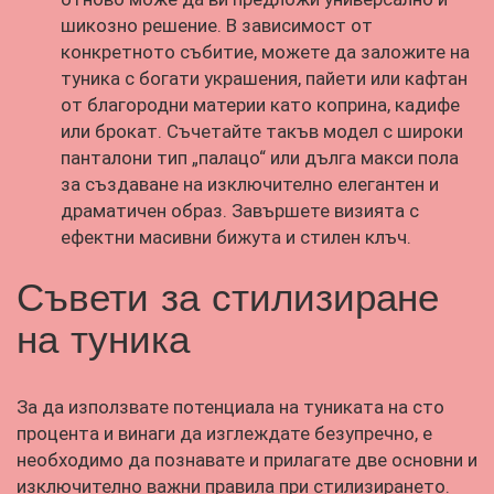
шикозно решение. В зависимост от
конкретното събитие, можете да заложите на
туника с богати украшения, пайети или кафтан
от благородни материи като коприна, кадифе
или брокат. Съчетайте такъв модел с широки
панталони тип „палацо“ или дълга макси пола
за създаване на изключително елегантен и
драматичен образ. Завършете визията с
ефектни масивни бижута и стилен клъч.
Съвети за стилизиране
на туника
За да използвате потенциала на туниката на сто
процента и винаги да изглеждате безупречно, е
необходимо да познавате и прилагате две основни и
изключително важни правила при стилизирането.