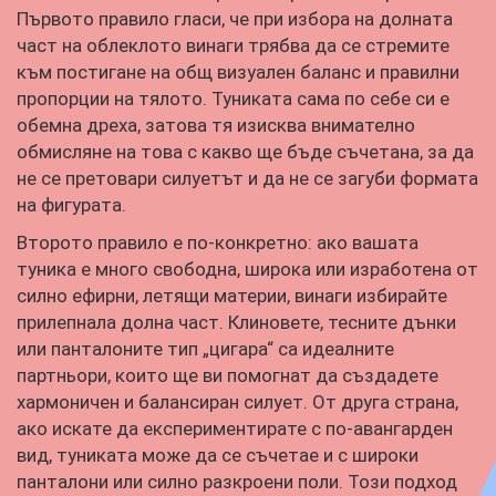
Първото правило гласи, че при избора на долната
част на облеклото винаги трябва да се стремите
към постигане на общ визуален баланс и правилни
пропорции на тялото. Туниката сама по себе си е
обемна дреха, затова тя изисква внимателно
обмисляне на това с какво ще бъде съчетана, за да
не се претовари силуетът и да не се загуби формата
на фигурата.
Второто правило е по-конкретно: ако вашата
туника е много свободна, широка или изработена от
силно ефирни, летящи материи, винаги избирайте
прилепнала долна част. Клиновете, тесните дънки
или панталоните тип „цигара“ са идеалните
партньори, които ще ви помогнат да създадете
хармоничен и балансиран силует. От друга страна,
ако искате да експериментирате с по-авангарден
вид, туниката може да се съчетае и с широки
панталони или силно разкроени поли. Този подход