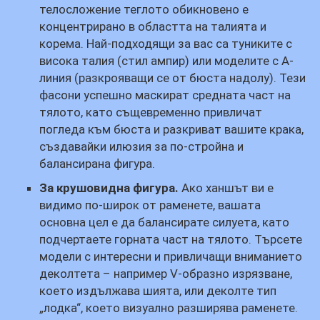
телосложение теглото обикновено е
концентрирано в областта на талията и
корема. Най-подходящи за вас са туниките с
висока талия (стил ампир) или моделите с А-
линия (разкрояващи се от бюста надолу). Тези
фасони успешно маскират средната част на
тялото, като същевременно привличат
погледа към бюста и разкриват вашите крака,
създавайки илюзия за по-стройна и
балансирана фигура.
За крушовидна фигура.
Ако ханшът ви е
видимо по-широк от раменете, вашата
основна цел е да балансирате силуета, като
подчертаете горната част на тялото. Търсете
модели с интересни и привличащи вниманието
деколтета – например V-образно изрязване,
което издължава шията, или деколте тип
„лодка“, което визуално разширява раменете.