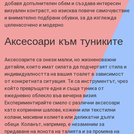
добавя допълнителен обем и създава интересен
визуален контраст, но изисква повече самочувствие
и внимателно подбрани обувки, за да изглежда
целенасочено и модерно.
Аксесоари към туниките
Аксесоарите са онези малки, но жизненоважни
детайли, които имат силата да подчертаят стила и
индивидуалността на вашия тоалет в зависимост
от конкретната ситуация. Те са инструментът, чрез
който превръщате една и съща туника от
ежедневно облекло във вечерна визия.
Експериментирайте смело с различни аксесоари
като копринени шалове, кожени или текстилни
колани, масивни колиета или деликатни дълги
обеци. Коланът, например, е незаменим за
придаване на яснота на талията и за промяна на