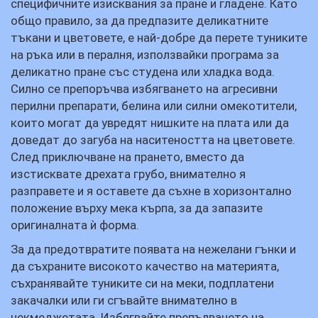
специфичните изисквания за пране и гладене. Като
общо правило, за да предпазите деликатните
тъкани и цветовете, е най-добре да перете туниките
на ръка или в пералня, използвайки програма за
деликатно пране със студена или хладка вода.
Силно се препоръчва избягването на агресивни
перилни препарати, белина или силни омекотители,
които могат да увредят нишките на плата или да
доведат до загуба на наситеността на цветовете.
След приключване на прането, вместо да
изстисквате дрехата грубо, внимателно я
разправете и я оставете да съхне в хоризонтално
положение върху мека кърпа, за да запазите
оригиналната ѝ форма.
За да предотвратите появата на нежелани гънки и
да съхраните високото качество на материята,
съхранявайте туниките си на меки, подплатени
закачалки или ги сгъвайте внимателно в
чекмеджетата. Избягвайте препълването на