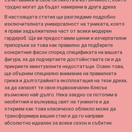
трудно могат да бъдат намерени в друга дреха.
В настоящата статия ще разгледаме подробно
изключителната универсалност на туниката, която
я прави задължителна част от всеки модерен
гардероб. Ще ви предоставим ценни и изчерпателни
препоръки за това как правилно да подберете
конкретния фасон според спецификата на вашата
фигура, за да подчертаете достойнствата си и да
прикриете евентуалните недостатъци. Освен това,
ще обърнем специално внимание на правилната
грижа и дълготрайната експлоатация на тези дрехи,
за да запазят те своя първоначален блясък
възможно най-дълго. Нека заедно се потопим в
необятния и вълнуващ свят на туниките и да
открием как това класическо облекло може да
трансформира вашия стил и да го направи
абсолютно идеален за всеки сезон и събитие.