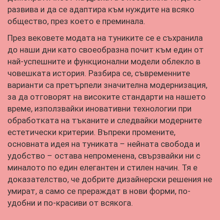
развива и да се адаптира към нуждите на всяко
общество, през което е преминала.
През вековете модата на туниките се е съхранила
до наши дни като своеобразна почит към един от
най-успешните и функционални модели облекло в
човешката история. Разбира се, съвременните
варианти са претърпели значителна модернизация,
за да отговорят на високите стандарти на нашето
време, използвайки иновативни технологии при
обработката на тъканите и следвайки модерните
естетически критерии. Въпреки промените,
основната идея на туниката – нейната свобода и
удобство – остава непроменена, свързвайки ни с
миналото по един елегантен и стилен начин. Тя е
доказателство, че добрите дизайнерски решения не
умират, а само се прераждат в нови форми, по-
удобни и по-красиви от всякога.