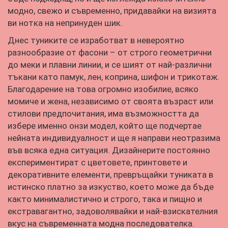
модно, свежо и съвременно, придавайки на визията
ви нотка на непринуден шик.
Днес туниките се изработват в невероятно
разнообразие от фасони – от строго геометрични
до меки и плавни линии, и се шият от най-различни
тъкани като памук, лен, коприна, шифон и трикотаж.
Благодарение на това огромно изобилие, всяко
момиче и жена, независимо от своята възраст или
стилови предпочитания, има възможността да
избере именно онзи модел, който ще подчертае
нейната индивидуалност и ще я направи неотразима
във всяка една ситуация. Дизайнерите постоянно
експериментират с цветовете, принтовете и
декоративните елементи, превръщайки туниката в
истинско платно за изкуство, което може да бъде
както минималистично и строго, така и пищно и
екстравагантно, задоволявайки и най-взискателния
вкус на съвременната модна последователка.