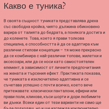
Какво е туника?
В своята същност туниката представлява дреха
със свободна кройка, чиято дължина обикновено
варира от талията до бедрата, а понякога достига и
до коленете. Това, което я прави толкова
специална, е способността ѝ да се адаптира към
различни стилови концепции – тя може прекрасно
да се комбинира с най-различни топове, жилетки и
аксесоари, или да се носи като самостоятелен
елемент, в зависимост от личните предпочитания
на жената и търсения ефект. Практиката показва,
че туниката е изключително адаптивна и се
съчетава успешно с почти всичко, което вече
притежавате: класически панталони, ефирни или
прави поли, клинове, къси шорти и дори любимите
ви дънки. Всеки един от тези варианти не само ще
бъде подходящ, но и ще изглежда изключително