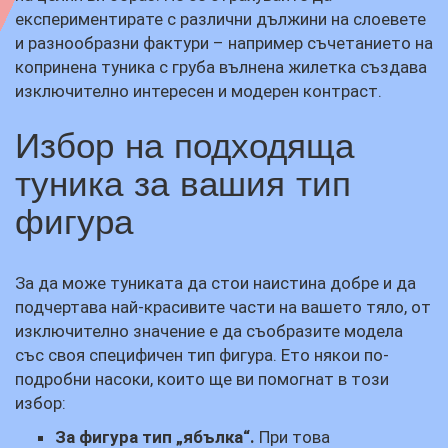
експериментирате с различни дължини на слоевете
и разнообразни фактури – например съчетанието на
копринена туника с груба вълнена жилетка създава
изключително интересен и модерен контраст.
Избор на подходяща
туника за вашия тип
фигура
За да може туниката да стои наистина добре и да
подчертава най-красивите части на вашето тяло, от
изключително значение е да съобразите модела
със своя специфичен тип фигура. Ето някои по-
подробни насоки, които ще ви помогнат в този
избор:
За фигура тип „ябълка“.
При това