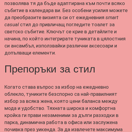
позволява тя да бъде адаптирана към почти всяко
събитие в календара ви. Без особени усилия можете
да преобразите визията си от ежедневния
smart
casual
стил до привличащ погледите тоалет за
светско събитие. Ключът се крие в детайлите и
начина, по който интегрирате туниката в цялостния
си ансамбъл, използвайки различни аксесоари и
допълващи елементи.
Препоръки за стил
Когато става въпрос за избор на ежедневно
облекло, туниките безспорно са най-правилният
избор за всяка жена, която цени баланса между
мода и удобство. Тяхната широка и комфортна
кройка ги прави незаменими за дълги разходки в
парка, динамична работа в офиса или заслужена
почивка през уикенда. За да извлечете максимума