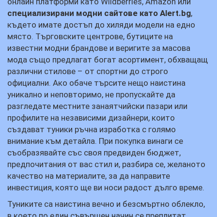
онлайн платформи като Wildberries, Amazon или
специализирани
модни сайтове като Alert.bg
,
където имате достъп до хиляди модели на едно
място. Търговските центрове, бутиците на
известни модни брандове и веригите за масова
мода също предлагат богат асортимент, обхващащ
различни стилове – от спортни до строго
официални. Ако обаче търсите нещо наистина
уникално и неповторимо, не пропускайте да
разгледате местните занаятчийски пазари или
профилите на независими дизайнери, които
създават туники ръчна изработка с голямо
внимание към детайла. При покупка винаги се
съобразявайте със своя предвиден бюджет,
предпочитания от вас стил и, разбира се, желаното
качество на материалите, за да направите
инвестиция, която ще ви носи радост дълго време.
Туниките са наистина вечно и безсмъртно облекло,
в което по един съвършен начин се преплитат