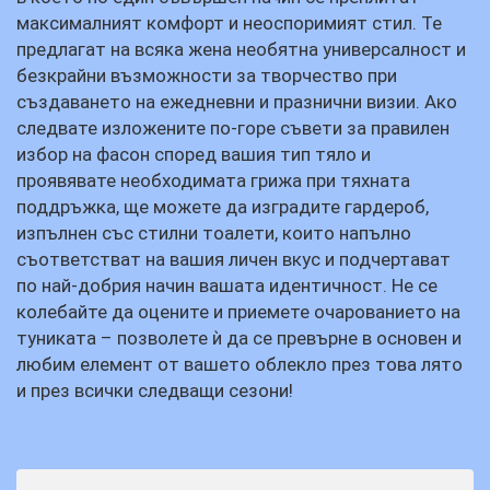
максималният комфорт и неоспоримият стил. Те
предлагат на всяка жена необятна универсалност и
безкрайни възможности за творчество при
създаването на ежедневни и празнични визии. Ако
следвате изложените по-горе съвети за правилен
избор на фасон според вашия тип тяло и
проявявате необходимата грижа при тяхната
поддръжка, ще можете да изградите гардероб,
изпълнен със стилни тоалети, които напълно
съответстват на вашия личен вкус и подчертават
по най-добрия начин вашата идентичност. Не се
колебайте да оцените и приемете очарованието на
туниката – позволете ѝ да се превърне в основен и
любим елемент от вашето облекло през това лято
и през всички следващи сезони!