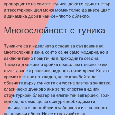
пропорциите на самата туника, докато един пъстър
и текстуриран шал може моментално да внесе цвят
и динамика дори в най-семплото облекло.
Многослойност с туника
Туниките са и идеалната основа за създаване на
многослойни визии, които са не само модерни, но и
изключително практични в преходните сезони.
Тяхната дължина и кройка позволяват лесното им
съчетаване с различни видове връхни дрехи. Когато
времето стане по-хладно, не се колебайте да
облечете върху туниката си уютна плетена жилетка,
класическо дънково яке за по-спортен вид или
структуриран блейзър за елегантен завършек. Този
подход не само ще ви осигури необходимата
топлина, но и ще добави дълбочина и изтънченост
на целия ви образ. Не се страхувайте да