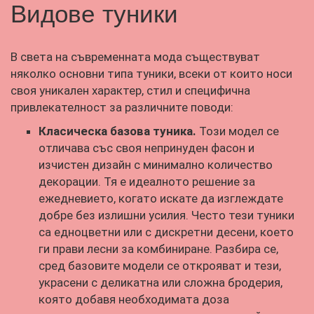
Видове туники
В света на съвременната мода съществуват
няколко основни типа туники, всеки от които носи
своя уникален характер, стил и специфична
привлекателност за различните поводи:
Класическа базова туника
.
Този модел се
отличава със своя непринуден фасон и
изчистен дизайн с минимално количество
декорации. Тя е идеалното решение за
ежедневието, когато искате да изглеждате
добре без излишни усилия. Често тези туники
са едноцветни или с дискретни десени, което
ги прави лесни за комбиниране. Разбира се,
сред базовите модели се открояват и тези,
украсени с деликатна или сложна бродерия,
която добавя необходимата доза