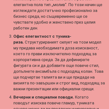
елегантна пола тип „молив“. По този начин ще
изглеждате достатъчно професионално за
бизнес среда, но същевременно ще се
чувствате удобно и женствено през целия
работен ден.
Офис елегантност с туника-
риза.
Структурираният силует на този модел
му придава необходимата доза изисканост,
което го прави изключително подходящ за
корпоративна среда. За да дефинирате
фигурата си и да добавите още повече стил,
допълнете ансамбъла с подходящ колан. Това
ще подчертае талията ви и ще придаде на
визията по-завършен и строг вид, подходящ за
важни презентации или официални срещи.
Вечерни и специални поводи.
Когато
поводът изисква повече гламур, туниката
отново може да ви предложи универсално и