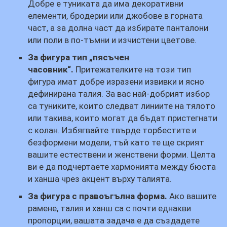
Добре е туниката да има декоративни
елементи, бродерии или джобове в горната
част, а за долна част да избирате панталони
или поли в по-тъмни и изчистени цветове.
За фигура тип „пясъчен
часовник“.
Притежателките на този тип
фигура имат добре изразени извивки и ясно
дефинирана талия. За вас най-добрият избор
са туниките, които следват линиите на тялото
или такива, които могат да бъдат пристегнати
с колан. Избягвайте твърде торбестите и
безформени модели, тъй като те ще скрият
вашите естествени и женствени форми. Целта
ви е да подчертаете хармонията между бюста
и ханша чрез акцент върху талията.
За фигура с правоъгълна форма.
Ако вашите
рамене, талия и ханш са с почти еднакви
пропорции, вашата задача е да създадете