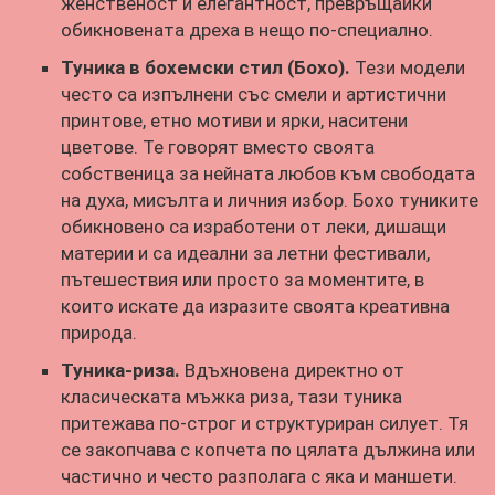
женственост и елегантност, превръщайки
обикновената дреха в нещо по-специално.
Туника в бохемски стил (Бохо).
Тези модели
често са изпълнени със смели и артистични
принтове, етно мотиви и ярки, наситени
цветове. Те говорят вместо своята
собственица за нейната любов към свободата
на духа, мисълта и личния избор. Бохо туниките
обикновено са изработени от леки, дишащи
материи и са идеални за летни фестивали,
пътешествия или просто за моментите, в
които искате да изразите своята креативна
природа.
Туника-риза.
Вдъхновена директно от
класическата мъжка риза, тази туника
притежава по-строг и структуриран силует. Тя
се закопчава с копчета по цялата дължина или
частично и често разполага с яка и маншети.