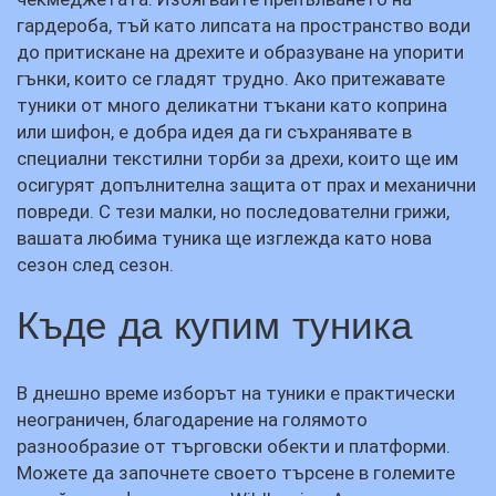
гардероба, тъй като липсата на пространство води
до притискане на дрехите и образуване на упорити
гънки, които се гладят трудно. Ако притежавате
туники от много деликатни тъкани като коприна
или шифон, е добра идея да ги съхранявате в
специални текстилни торби за дрехи, които ще им
осигурят допълнителна защита от прах и механични
повреди. С тези малки, но последователни грижи,
вашата любима туника ще изглежда като нова
сезон след сезон.
Къде да купим туника
В днешно време изборът на туники е практически
неограничен, благодарение на голямото
разнообразие от търговски обекти и платформи.
Можете да започнете своето търсене в големите