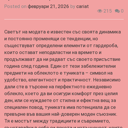
Posted on
февруари 21, 2026
by
cariat
215
0
Светът на модата е известен със своята динамика
и постоянно променящи се тенденции, но
съществуват определени елементи от гардероба,
които остават неподвластни на времето и
продължават да ни радват със своето присъствие
година след година. Един от тези забележителни
предмети на облеклото е туниката – символ на
удобство, елегантност и практичност. Независимо
дали сте в търсене на перфектното ежедневно
облекло, което да ви осигури комфорт през целия
ден, или се нуждаете от стилна и ефектна вещ за
специален повод, туниката има потенциала да се
превърне във вашия най-доверен моден съюзник.
Тя е мостът между традициите и съвремието,
съчетавайки в себе си лекота и изтънченост, които