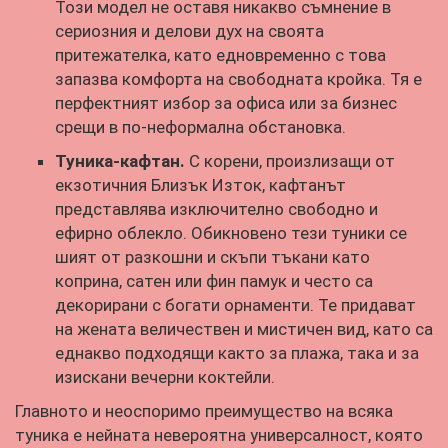
Този модел не оставя никакво съмнение в
сериозния и делови дух на своята
притежателка, като едновременно с това
запазва комфорта на свободната кройка. Тя е
перфектният избор за офиса или за бизнес
срещи в по-неформална обстановка.
Туника-кафтан.
С корени, произлизащи от
екзотичния Близък Изток, кафтанът
представлява изключително свободно и
ефирно облекло. Обикновено тези туники се
шият от разкошни и скъпи тъкани като
коприна, сатен или фин памук и често са
декорирани с богати орнаменти. Те придават
на жената величествен и мистичен вид, като са
еднакво подходящи както за плажа, така и за
изискани вечерни коктейли.
Главното и неоспоримо преимущество на всяка
туника е нейната невероятна универсалност, която