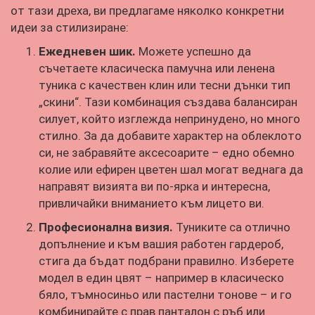
от тази дреха, ви предлагаме няколко конкретни
идеи за стилизиране:
Ежедневен шик.
Можете успешно да
съчетаете класическа памучна или ленена
туника с качествен клин или тесни дънки тип
„скини“. Тази комбинация създава балансиран
силует, който изглежда непринудено, но много
стилно. За да добавите характер на облеклото
си, не забравяйте аксесоарите – едно обемно
колие или ефирен цветен шал могат веднага да
направят визията ви по-ярка и интересна,
привличайки вниманието към лицето ви.
Професионална визия.
Туниките са отлично
допълнение и към вашия работен гардероб,
стига да бъдат подбрани правилно. Изберете
модел в един цвят – например в класическо
бяло, тъмносиньо или пастелни тонове – и го
комбинирайте с прав панталон с ръб или